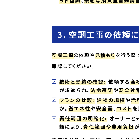
ッド空調
、
最適な換気量自動調
3. 空調工事の依頼
空調工事
の依頼や
見積もり
を行う際
確認してください。
技術と実績の確認:
依頼する
会
が求められ、
法令遵守
や
安全対
プランの比較:
建物の規模
や
活
か。
省エネ性
や
安全面
、
コスト
を
責任範囲の明確化:
オーナーと
類により、
責任範囲や費用負担