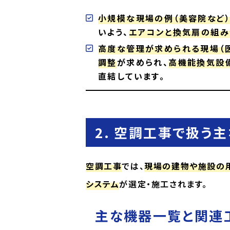
小規模な現場の例（美容院など）
いよう、
エアコンと換気扇の組み
高度な管理が求められる現場（医
調整
が求められ、
高機能換気設
直結しています。
2. 空調工事で扱う
空調工事
では、
現場の建物や施設の
システム
が選定・施工されます。
主な機器一覧と関連