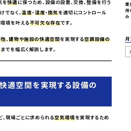
気を
快適
に保つため、設備の設置、交換、整備を行う
業
用
けでなく、
温度
・
湿度
・
換気
を適切にコントロール
み
い環境を叶える
不可欠な存在
です。
月
要性
、
建物や施設の快適空間
を実現する
空調設備の
向
までを幅広く解説します。
と快適空間を実現する設備の
ど、現場ごとに求められる
空気環境
を実現するため