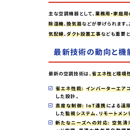
主な空調機器として、
業務用・家庭用
除湿機
、
換気扇
などが挙げられます。
気配線
、
ダクト設置工事
なども重要と
最新技術の動向と機
最新の空調技術は、
省エネ性
と
環境
省エネ性能:
インバーターエア
した設計。
高度な制御:
IoT連携
による
遠
した
監視システム
、
リモートメン
新たなニーズへの対応:
空気清