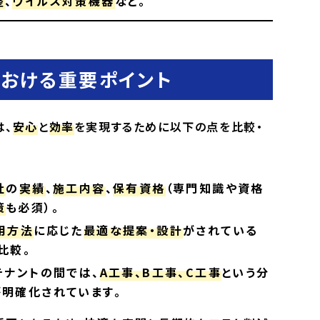
整
、
ウイルス対策機器
など。
における重要ポイント
は、
安心
と
効率
を実現するために以下の点を比較・
社
の
実績
、
施工内容
、
保有資格
（専門知識や資格
策
も必須）。
用方法
に応じた
最適な提案・設計
がされている
比較。
テナントの間では、
A工事、B工事、C工事
という分
が明確化されています。