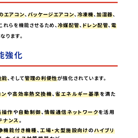
のエアコン
、
パッケージエアコン
、
冷凍機
、
加湿器
、
これらを機能させるため、
冷媒配管
、
ドレン配管
、
電
なります。
能強化
性能
、そして
管理の利便性
が強化されています。
コン
や
高効率熱交換機
、
省エネルギー基準
を満た
隔操作
や
自動制御
、
情報通信ネットワーク
を活用
テナンス
。
浄機能付き機種
、
工場・大型施設向け
の
ハイブリ