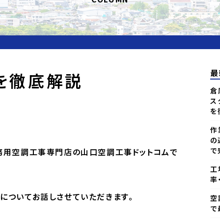
最
を徹底解説
倉
ス
を
作
の
で
務用空調工事専門店の山口空調工事ドットコムで
工
率
についてお話しさせていただきます。
空
で