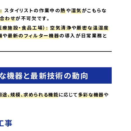
:
スタイリストの作業中の
熱
や
湿気
がこもらな
合わせ
が不可欠です。
療施設・食品工場）:
空気清浄
や
厳密な温湿度
備
や
最新のフィルター機器
の導入が日常業務と
主な機器と最新技術の動向
用途、規模、求められる機能
に応じて
多彩な機器
や
工事