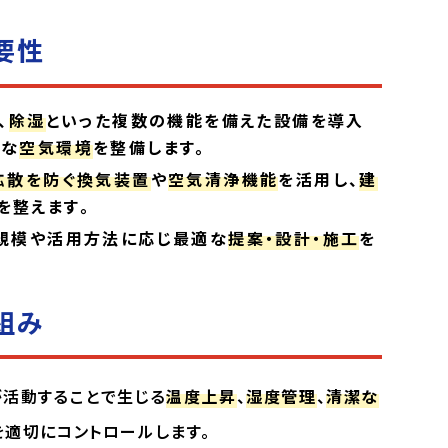
要性
、
除湿
といった複数の機能を備えた設備を導入
適な
空気環境
を整備します。
拡散を防ぐ換気装置
や
空気清浄機能
を活用し、
建
を整えます。
規模や活用方法に応じ最適な
提案・設計・施工
を
組み
が活動することで生じる
温度上昇
、
湿度管理
、
清潔な
を適切にコントロールします。