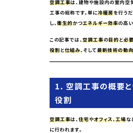
空調工事
は、建物や施設内の室内空
工事の総称です。単に
冷暖房
を行うだ
し、
衛生的
かつ
エネルギー効率
の高
この記事では、
空調工事
の
目的
と
必
役割
と
仕組み
、そして
最新技術の動
1. 空調工事の概要
役割
空調工事
は、
住宅
や
オフィス
、
工場
な
に行われます。