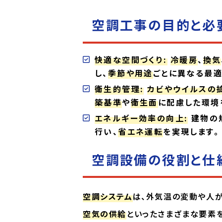
空調工事の目的と必
快適な空間づくり:
冷暖房
、
換気
し、
季節や用途
ごとに異なる最
衛生的管理:
カビやウイルスの
築基準
や
衛生面
に配慮した環境
エネルギー効率の向上:
建物の
行い、
省エネ運転
を実現します。
空調設備の役割と仕
空調システム
は、外気温の変動や人
空気の供給
といったさまざまな要素